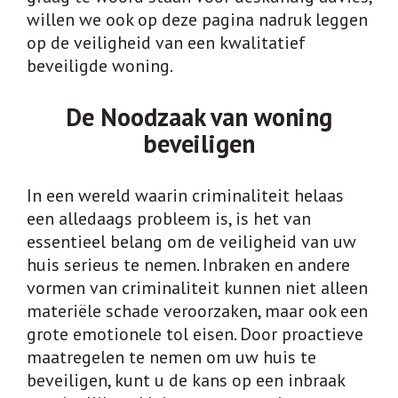
CAMERABEWAKING
willen we ook op deze pagina nadruk leggen
op de veiligheid van een kwalitatief
DEUREN
beveiligde woning.
ELECTRONISCHE TOEGANGSCONTROLE
INTERCOM
De Noodzaak van woning
beveiligen
KLUIZEN
SLEUTELPLAN – SLUITPLAN
In een wereld waarin criminaliteit helaas
een alledaags probleem is, is het van
ACTUEEL
essentieel belang om de veiligheid van uw
VACATURES
huis serieus te nemen. Inbraken en andere
vormen van criminaliteit kunnen niet alleen
VACATURE: ELEKTROMONTEUR
materiële schade veroorzaken, maar ook een
VACATURE: TIMMERMAN
grote emotionele tol eisen. Door proactieve
maatregelen te nemen om uw huis te
CONTACT
beveiligen, kunt u de kans op een inbraak