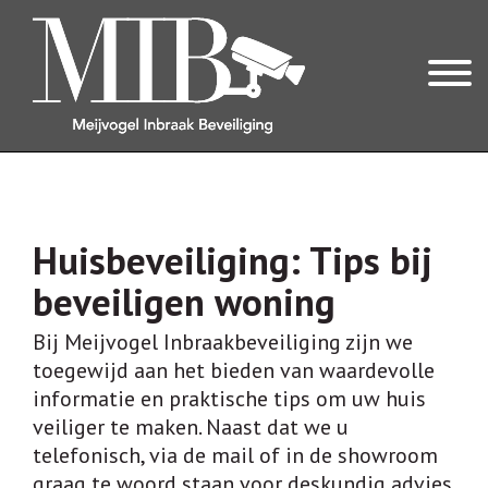
OVER ONS
OVER MIB
Huisbeveiliging: Tips bij
REVIEWS
beveiligen woning
INBRAAKBEVEILIGING
Bij Meijvogel Inbraakbeveiliging zijn we
toegewijd aan het bieden van waardevolle
ONZE EXPERTISES
informatie en praktische tips om uw huis
ALARMSYSTEEM
veiliger te maken. Naast dat we u
telefonisch, via de mail of in de showroom
CILINDERS & VEILIG HANG- EN SLUITWERK
graag te woord staan voor deskundig advies,