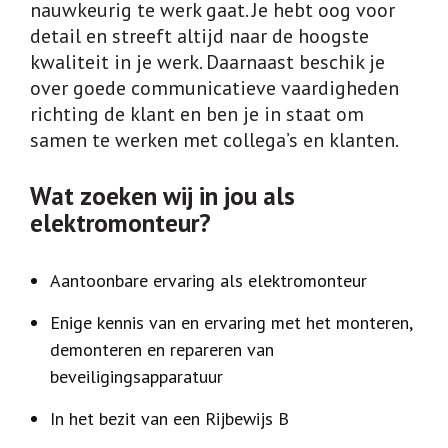
nauwkeurig te werk gaat. Je hebt oog voor
CAMERABEWAKING
detail en streeft altijd naar de hoogste
DEUREN
kwaliteit in je werk. Daarnaast beschik je
ELECTRONISCHE TOEGANGSCONTROLE
over goede communicatieve vaardigheden
richting de klant en ben je in staat om
INTERCOM
samen te werken met collega’s en klanten.
KLUIZEN
Wat zoeken wij in jou als
SLEUTELPLAN – SLUITPLAN
elektromonteur?
ACTUEEL
Aantoonbare ervaring als elektromonteur
VACATURES
Enige kennis van en ervaring met het monteren,
VACATURE: ELEKTROMONTEUR
demonteren en repareren van
VACATURE: TIMMERMAN
beveiligingsapparatuur
CONTACT
In het bezit van een Rijbewijs B