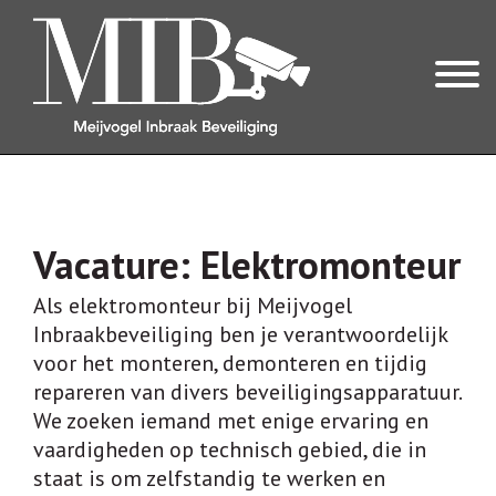
OVER ONS
OVER MIB
Vacature: Elektromonteur
REVIEWS
Als elektromonteur bij Meijvogel
Inbraakbeveiliging ben je verantwoordelijk
INBRAAKBEVEILIGING
voor het monteren, demonteren en tijdig
ONZE EXPERTISES
repareren van divers beveiligingsapparatuur.
We zoeken iemand met enige ervaring en
ALARMSYSTEEM
vaardigheden op technisch gebied, die in
CILINDERS & VEILIG HANG- EN SLUITWERK
staat is om zelfstandig te werken en