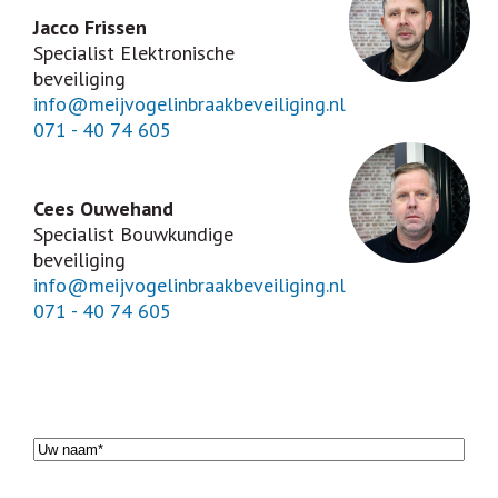
CAMERABEWAKING
Jacco Frissen
Specialist Elektronische
DEUREN
beveiliging
ELECTRONISCHE TOEGANGSCONTROLE
info@meijvogelinbraakbeveiliging.nl
071 - 40 74 605
INTERCOM
KLUIZEN
Cees Ouwehand
SLEUTELPLAN – SLUITPLAN
Specialist Bouwkundige
beveiliging
ACTUEEL
info@meijvogelinbraakbeveiliging.nl
071 - 40 74 605
VACATURES
VACATURE: ELEKTROMONTEUR
VACATURE: TIMMERMAN
Naam
(Vereist)
CONTACT