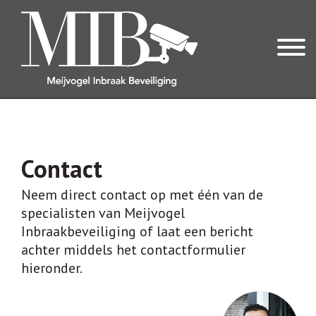
OVER ONS
OVER MIB
Contact
REVIEWS
Neem direct contact op met één van de
specialisten van Meijvogel
INBRAAKBEVEILIGING
Inbraakbeveiliging of laat een bericht
ONZE EXPERTISES
achter middels het contactformulier
hieronder.
ALARMSYSTEEM
CILINDERS & VEILIG HANG- EN SLUITWERK