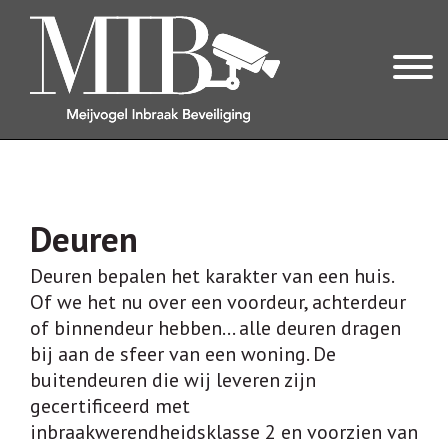
OVER ONS
OVER MIB
Deuren
REVIEWS
Deuren bepalen het karakter van een huis.
Of we het nu over een voordeur, achterdeur
INBRAAKBEVEILIGING
of binnendeur hebben… alle deuren dragen
ONZE EXPERTISES
bij aan de sfeer van een woning. De
buitendeuren die wij leveren zijn
ALARMSYSTEEM
gecertificeerd met
CILINDERS & VEILIG HANG- EN SLUITWERK
inbraakwerendheidsklasse 2 en voorzien van