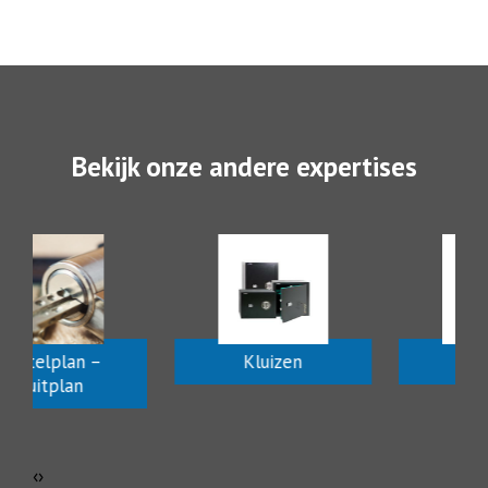
Bekijk onze andere expertises
eutelplan –
Kluizen
Inte
Sluitplan
‹
›