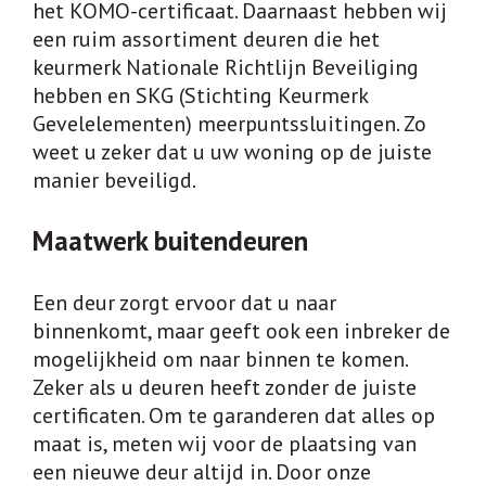
het KOMO-certificaat. Daarnaast hebben wij
CAMERABEWAKING
een ruim assortiment deuren die het
DEUREN
keurmerk Nationale Richtlijn Beveiliging
ELECTRONISCHE TOEGANGSCONTROLE
hebben en SKG (Stichting Keurmerk
Gevelelementen) meerpuntssluitingen. Zo
INTERCOM
weet u zeker dat u uw woning op de juiste
KLUIZEN
manier beveiligd.
SLEUTELPLAN – SLUITPLAN
Maatwerk buitendeuren
ACTUEEL
Een deur zorgt ervoor dat u naar
VACATURES
binnenkomt, maar geeft ook een inbreker de
VACATURE: ELEKTROMONTEUR
mogelijkheid om naar binnen te komen.
Zeker als u deuren heeft zonder de juiste
VACATURE: TIMMERMAN
certificaten. Om te garanderen dat alles op
maat is, meten wij voor de plaatsing van
CONTACT
een nieuwe deur altijd in. Door onze