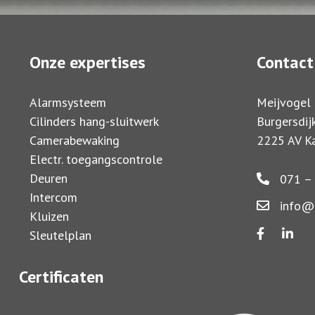
Onze expertises
Contact
Alarmsysteem
Meijvogel 
Cilinders hang-sluitwerk
Burgersdij
Camerabewaking
2225 AV Ka
Electr. toegangscontrole
Deuren
071 – 
Intercom
info@m
Kluizen
Sleutelplan
Certificaten