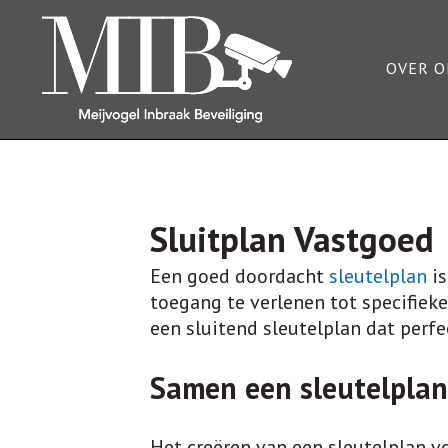
OVER O
Sluitplan Vastgoed
Een goed doordacht
sleutelplan
is
toegang te verlenen tot specifieke
een sluitend sleutelplan dat perf
Samen een sleutelplan
Het creëren van een sleutelplan v