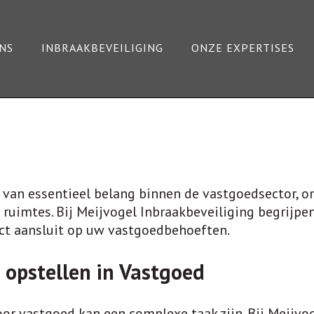
NS
INBRAAKBEVEILIGING
ONZE EXPERTISES
 van essentieel belang binnen de vastgoedsector, 
 ruimtes. Bij Meijvogel Inbraakbeveiliging begrijpe
ect aansluit op uw vastgoedbehoeften.
 opstellen in Vastgoed
oor vastgoed kan een complexe taak zijn. Bij Meijv