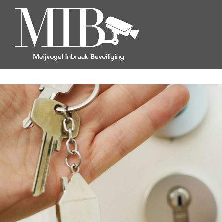
OVER ONS
OVER MIB
REVIEWS
INBRAAKBEVEILIGING
ONZE EXPERTISES
ALARMSYSTEEM
CILINDERS & VEILIG HANG- EN SL