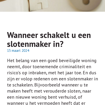
CAMERABEWAKING
DEUREN
ELECTRONISCHE TOEGANGSCON
INTERCOM
Wanneer schakelt u een
KLUIZEN
slotenmaker in?
SLEUTELPLAN – SLUITPLA
15 maart 2024
ACTUEEL
Het belang van een goed beveiligde woning
neemt, door toenemende criminaliteit en
VACATURES
risico’s op inbraken, met het jaar toe. En dus
VACATURE: ELEKTROMONTE
zijn er volop redenen om een slotenmaker in
te schakelen. Bijvoorbeeld wanneer u te
VACATURE: TIMMERMAN
maken heeft met verouderde sloten, naar
een nieuwe woning bent verhuisd, of
CONTACT
wanneer u het vermoeden heeft dat er