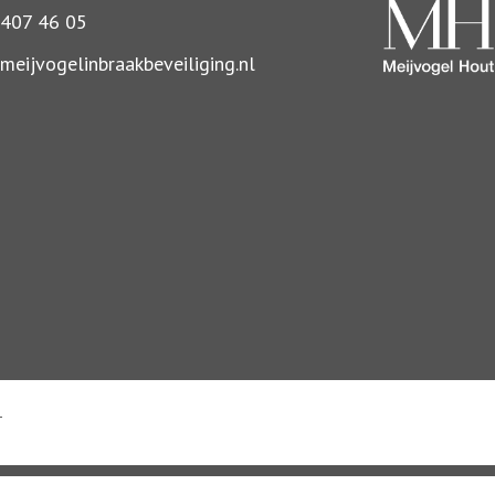
407 46 05
eijvogelinbraakbeveiliging.nl
T