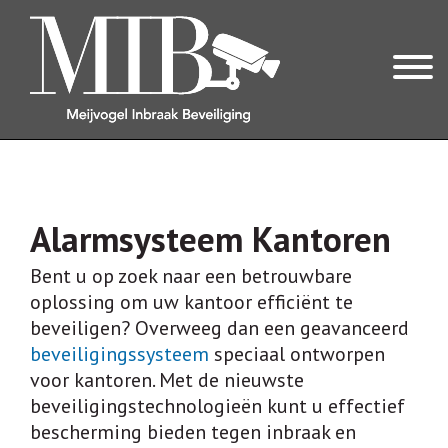
OVER ONS
OVER MIB
Alarmsysteem Kantoren
REVIEWS
Bent u op zoek naar een betrouwbare
oplossing om uw kantoor efficiënt te
INBRAAKBEVEILIGING
beveiligen? Overweeg dan een geavanceerd
ONZE EXPERTISES
beveiligingssysteem
speciaal ontworpen
voor kantoren. Met de nieuwste
ALARMSYSTEEM
beveiligingstechnologieën kunt u effectief
CILINDERS & VEILIG HANG- EN SLUITWERK
bescherming bieden tegen inbraak en