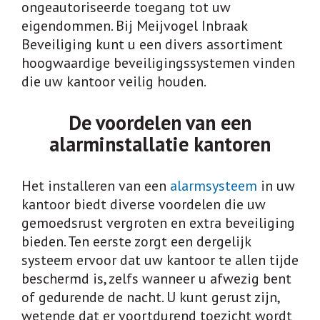
ongeautoriseerde toegang tot uw
CAMERABEWAKING
eigendommen. Bij Meijvogel Inbraak
DEUREN
Beveiliging kunt u een divers assortiment
ELECTRONISCHE TOEGANGSCONTROLE
hoogwaardige beveiligingssystemen vinden
die uw kantoor veilig houden.
INTERCOM
KLUIZEN
De voordelen van een
alarminstallatie kantoren
SLEUTELPLAN – SLUITPLAN
ACTUEEL
Het installeren van een
alarmsysteem
in uw
kantoor biedt diverse voordelen die uw
VACATURES
gemoedsrust vergroten en extra beveiliging
VACATURE: ELEKTROMONTEUR
bieden. Ten eerste zorgt een dergelijk
systeem ervoor dat uw kantoor te allen tijde
VACATURE: TIMMERMAN
beschermd is, zelfs wanneer u afwezig bent
of gedurende de nacht. U kunt gerust zijn,
CONTACT
wetende dat er voortdurend toezicht wordt